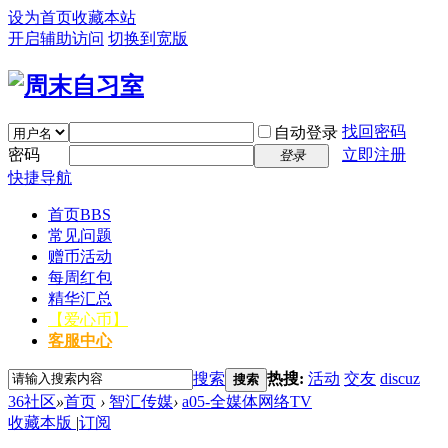
设为首页
收藏本站
开启辅助访问
切换到宽版
找回密码
自动登录
密码
立即注册
登录
快捷导航
首页
BBS
常见问题
赠币活动
每周红包
精华汇总
【爱心币】
客服中心
搜索
热搜:
活动
交友
discuz
搜索
36社区
»
首页
›
智汇传媒
›
a05-全媒体网络TV
收藏本版
|
订阅