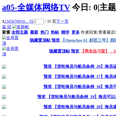
a05-全媒体网络TV
今日:
0
|
主题
1
2
3
4
5
6
7
8
9
10
... 35
/ 35 页
下一页
返 回
新窗
全部主题
最新
热门
热帖
精华
更多
作者
回复/查看
最后
隐藏置顶帖
预览
【OpenclawAI_虾匠三号
隐藏置顶帖
预览
【周末自习室】，20
预览
【货轮海员与船员条例_29】海员
预览
【货轮海员与船员条例_17】海员
预览
【货轮海员与船员条例_18】海员
预览
【货轮海员与船员条例_19】海员可
预览
【货轮海员与船员条例_20】海员