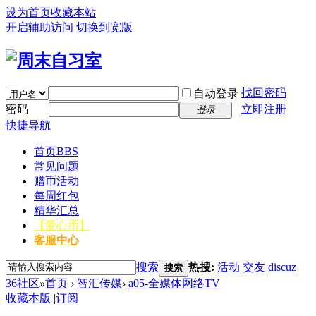
设为首页
收藏本站
开启辅助访问
切换到宽版
找回密码
自动登录
密码
立即注册
登录
快捷导航
首页
BBS
常见问题
赠币活动
每周红包
精华汇总
【爱心币】
客服中心
搜索
热搜:
活动
交友
discuz
搜索
36社区
»
首页
›
智汇传媒
›
a05-全媒体网络TV
收藏本版
|
订阅