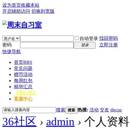
设为首页
收藏本站
开启辅助访问
切换到宽版
找回密码
自动登录
密码
立即注册
登录
快捷导航
首页
BBS
常见问题
赠币活动
每周红包
精华汇总
【爱心币】
客服中心
搜索
热搜:
活动
交友
discuz
搜索
36社区
›
admin
›
个人资料