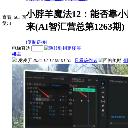
小脖羊魔法12：能否靠
查看:
663
|
回
复:
1
来(AI智汇营总第1263期)
[复制链接]
电梯直达
楼主
发表于 2024-12-17 09:01:55
|
只看该作者
|
倒