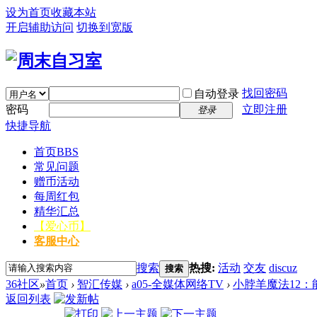
设为首页
收藏本站
开启辅助访问
切换到宽版
找回密码
自动登录
密码
立即注册
登录
快捷导航
首页
BBS
常见问题
赠币活动
每周红包
精华汇总
【爱心币】
客服中心
搜索
热搜:
活动
交友
discuz
搜索
36社区
»
首页
›
智汇传媒
›
a05-全媒体网络TV
›
小脖羊魔法12：
返回列表