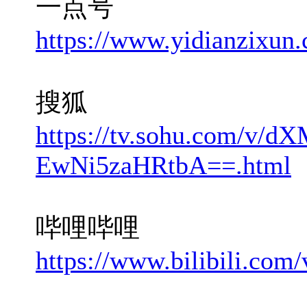
一点号
https://www.yidianzixun
搜狐
https://tv.sohu.com/v/d
EwNi5zaHRtbA==.html
哔哩哔哩
https://www.bilibili.co