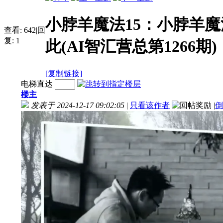
小脖羊魔法15：小脖羊
查看:
642
|
回
复:
1
此(AI智汇营总第1266期)
[复制链接]
电梯直达
楼主
发表于 2024-12-17 09:02:05
|
只看该作者
|
倒