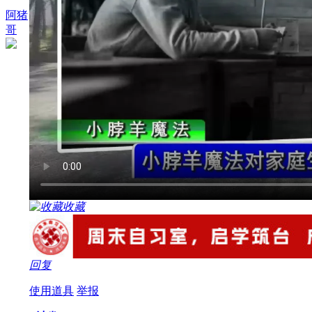
阿猪
哥
收藏
回复
使用道具
举报