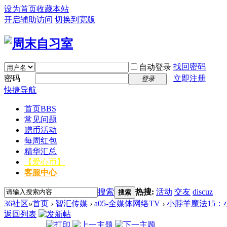
设为首页
收藏本站
开启辅助访问
切换到宽版
找回密码
自动登录
密码
立即注册
登录
快捷导航
首页
BBS
常见问题
赠币活动
每周红包
精华汇总
【爱心币】
客服中心
搜索
热搜:
活动
交友
discuz
搜索
36社区
»
首页
›
智汇传媒
›
a05-全媒体网络TV
›
小脖羊魔法15：
返回列表