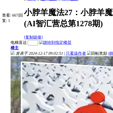
小脖羊魔法27：小脖羊
查看:
667
|
回
复:
1
(AI智汇营总第1278期)
[复制链接]
电梯直达
楼主
发表于 2024-12-17 09:02:51
|
只看该作者
|
倒