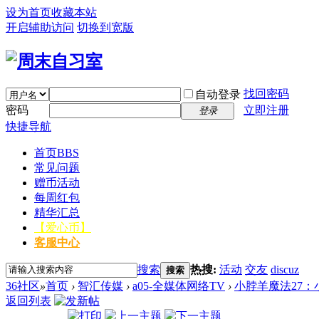
设为首页
收藏本站
开启辅助访问
切换到宽版
找回密码
自动登录
密码
立即注册
登录
快捷导航
首页
BBS
常见问题
赠币活动
每周红包
精华汇总
【爱心币】
客服中心
搜索
热搜:
活动
交友
discuz
搜索
36社区
»
首页
›
智汇传媒
›
a05-全媒体网络TV
›
小脖羊魔法27：
返回列表