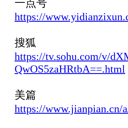
一点号
https://www.yidianzixun
搜狐
https://tv.sohu.com/v/d
QwOS5zaHRtbA==.html
美篇
https://www.jianpian.cn/