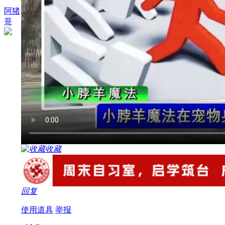
阿猪
哥
收藏
回复
使用道具
举报