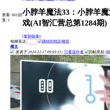
小脖羊魔法33：小脖羊
查看:
661
|
回
复:
1
戏(AI智汇营总第1284期)
[复制链接]
电梯直达
楼主
发表于 2024-12-17 09:03:15
|
只看该作者
|
倒