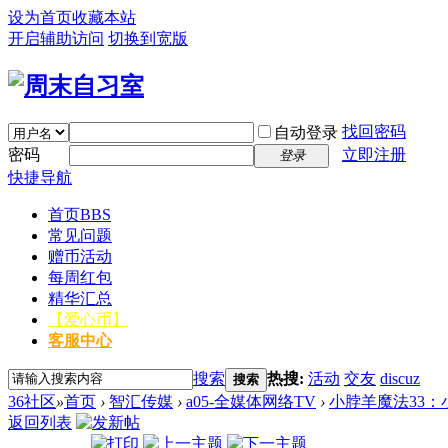
设为首页
收藏本站
开启辅助访问
切换到宽版
找回密码
自动登录
密码
立即注册
登录
快捷导航
首页
BBS
常见问题
赠币活动
每周红包
精华汇总
【爱心币】
客服中心
搜索
热搜:
活动
交友
discuz
搜索
36社区
»
首页
›
智汇传媒
›
a05-全媒体网络TV
›
小脖羊魔法33：
返回列表