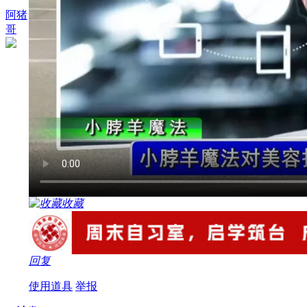
阿猪
哥
收藏
回复
使用道具
举报