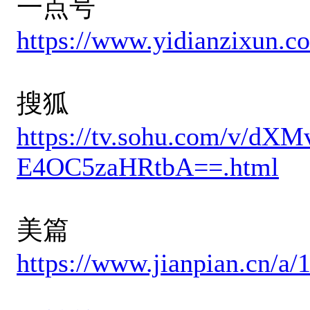
一点号
https://www.yidianzixun.
搜狐
https://tv.sohu.com/v/dX
E4OC5zaHRtbA==.html
美篇
https://www.jianpian.cn/a/