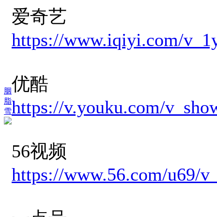
爱奇艺
https://www.iqiyi.com/v_1
优酷
胭
脂
https://v.youku.com/v_
雪
56视频
https://www.56.com/u69/