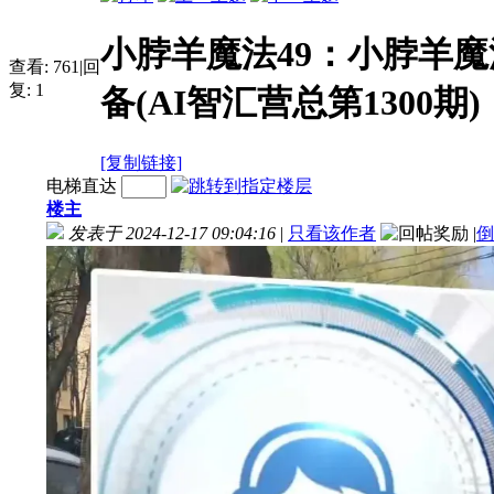
小脖羊魔法49：小脖羊
查看:
761
|
回
复:
1
备(AI智汇营总第1300期)
[复制链接]
电梯直达
楼主
发表于 2024-12-17 09:04:16
|
只看该作者
|
倒