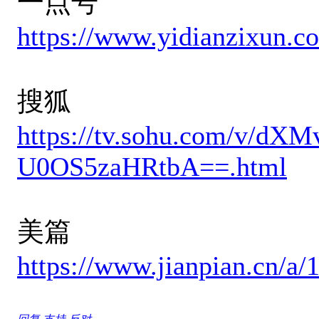
一点号
https://www.yidianzixun.
搜狐
https://tv.sohu.com/v/dX
U0OS5zaHRtbA==.html
美篇
https://www.jianpian.cn/a