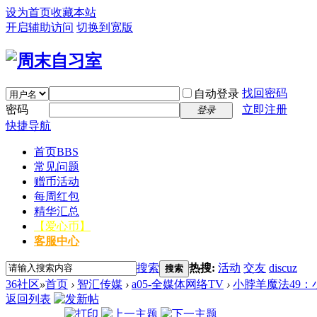
设为首页
收藏本站
开启辅助访问
切换到宽版
找回密码
自动登录
密码
立即注册
登录
快捷导航
首页
BBS
常见问题
赠币活动
每周红包
精华汇总
【爱心币】
客服中心
搜索
热搜:
活动
交友
discuz
搜索
36社区
»
首页
›
智汇传媒
›
a05-全媒体网络TV
›
小脖羊魔法49：
返回列表