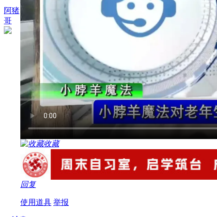
阿猪
哥
收藏
回复
使用道具
举报