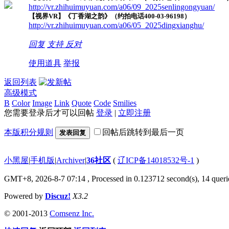
http://vr.zhihuimuyuan.com/a06/09_2025senlingongyuan/
【视界VR】《丁香湖之韵》（约拍电话400-03-96198）
http://vr.zhihuimuyuan.com/a06/05_2025dingxianghu/
回复
支持
反对
使用道具
举报
返回列表
高级模式
B
Color
Image
Link
Quote
Code
Smilies
您需要登录后才可以回帖
登录
|
立即注册
本版积分规则
回帖后跳转到最后一页
发表回复
小黑屋
|
手机版
|
Archiver
|
36社区
(
辽ICP备14018532号-1
)
GMT+8, 2026-8-7 07:14
, Processed in 0.123712 second(s), 14 querie
Powered by
Discuz!
X3.2
© 2001-2013
Comsenz Inc.