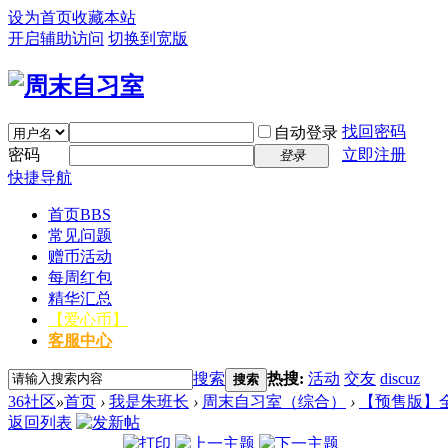
设为首页
收藏本站
开启辅助访问
切换到宽版
找回密码
自动登录
密码
立即注册
登录
快捷导航
首页
BBS
常见问题
赠币活动
每周红包
精华汇总
【爱心币】
客服中心
搜索
热搜:
活动
交友
discuz
搜索
36社区
»
首页
›
我是朱班长
›
周末自习室（综合）
›
【预售版】
返回列表