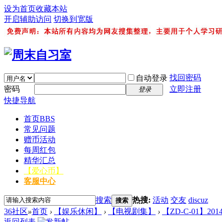
设为首页
收藏本站
开启辅助访问
切换到宽版
找回密码
自动登录
密码
立即注册
登录
快捷导航
首页
BBS
常见问题
赠币活动
每周红包
精华汇总
【爱心币】
客服中心
搜索
热搜:
活动
交友
discuz
搜索
36社区
»
首页
›
【娱乐休闲】
›
【电视剧集】
›
【ZD-C-01】20
返回列表