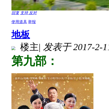
回复
支持
反对
使用道具
举报
地板
楼主
|
发表于 2017-2-11
第九部：