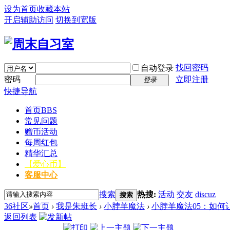
设为首页
收藏本站
开启辅助访问
切换到宽版
找回密码
自动登录
密码
立即注册
登录
快捷导航
首页
BBS
常见问题
赠币活动
每周红包
精华汇总
【爱心币】
客服中心
搜索
热搜:
活动
交友
discuz
搜索
36社区
»
首页
›
我是朱班长
›
小脖羊魔法
›
小脖羊魔法05：如
返回列表