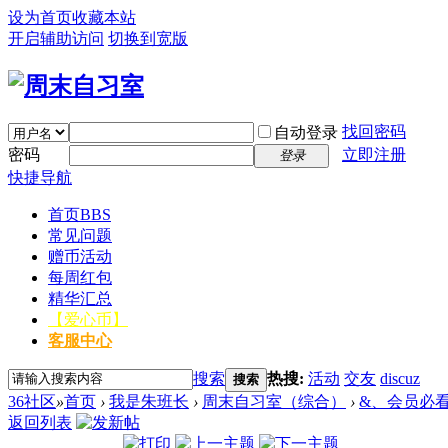
设为首页
收藏本站
开启辅助访问
切换到宽版
找回密码
自动登录
密码
立即注册
登录
快捷导航
首页
BBS
常见问题
赠币活动
每周红包
精华汇总
【爱心币】
客服中心
搜索
热搜:
活动
交友
discuz
搜索
36社区
»
首页
›
我是朱班长
›
周末自习室（综合）
›
&、会员必
返回列表